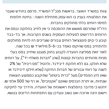
צוות במשרד האוצר, בראשות מנכ"ל המשרד, פרסם בחודש שעבר
את המלצותיו בעניין בו הוא עסק מתחילת השנה : בחינת חלופות
למיסוי רווחים בלתי מחולקים בחברות.
הדו"ח שפורסם מאשש את ההסכמה כי אין לחייב בחלוקה ובמס את
הרווחים הדרושים לפעילות העסקית בשנים הקרובות, אך בד-בבד
קובע כי קיים פוטנציאל רווחים צבורים שצריכים היו להיות מחולקים
ולהתחייב במס שהיקפו נאמד בכ-5-6 מיליארד ₪ בכל שנה.
לאור זאת ממליצה הוועדה לקבוע בחוק מנגנון שיחייב במס בעלי
מניות מהותיים בחברות קטנות (שהן "חברות משלח-יד"), על רווחים
שלא חולקו, גם ללא חלוקת דיבידנד, ולהטיל "מס ריבית" של 2%
לשנה על רווחי צבורים של חברות החזקה (שלא חילקו דיבידנד או
שאין להן הפסדים) מעל "כרית ביטחון" שתיקבע כממוצע הוצאות
שנתיות, או יתרת הנכסים שאינם "אקטיביים", או רף של 500 אלפי ₪.
יודגש כי מדובר בהמלצות ראשוניות של הוועדה, והדרך עד לחקיקה
ויישום הינה ארוכה ואנו נשוב ונעדכן עם התפתחות הדיונים בנושא.